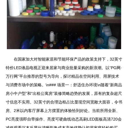
在国家加大对智能家居和节能环保产品的政策支持下，32英寸
特价LED液晶电视正迎来居家与商业批量采购的新浪潮。以“PG网·
万行网”平台推荐的型号为导向，探讨精品在空间利用、用屏技术
与消费市场中的策略。\n### 场景一：舒适住办环境\n随着“新商品
房小中户型”和“出租公寓房”装修简略趋势的发展，原有的复杂超尺
寸信息不实用。32英寸的合理边框占比显现空间宽敞大面容，令书
房、2米以内客厅屏幕上方摆置的体验恰到好处。当前所用全新、
PC亮度强即自带操作、亮度可硬曲线动态高刷LED面板高清720会
减低观看沉本反显比清晰影象成本高效优势让初居家庭轻松购买、