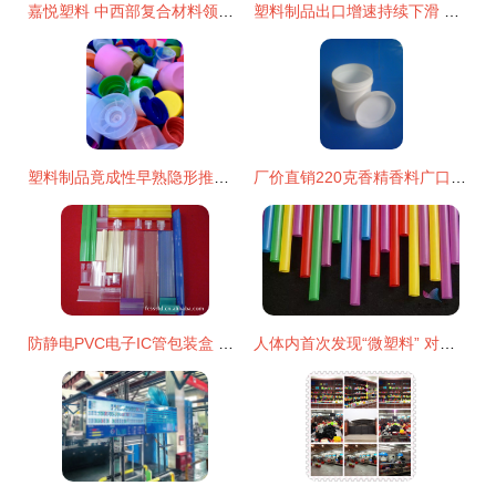
嘉悦塑料 中西部复合材料领域的实力标杆，技术研发与生产并进
塑料制品出口增速持续下滑 原因、影响与对策
塑料制品竟成性早熟隐形推手？解读潜在健康风险
厂价直销220克香精香料广口塑料瓶 品质与性价比的完美结合
防静电PVC电子IC管包装盒 守护精密元件的安全之选
人体内首次发现“微塑料” 对健康有害吗？