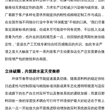
方案的既注重保留塑料型材不变形、绝缘与耐用的传统优点，也积
极推动无害稳定剂的选用，力求生产过程减少污染物与碳排放。该
厂着眼于客户多样化需求所能提供的刚性或精细定制工件与成品，
在全国市场不同细分行业中享有“环保配套”不错的口讽。“我们尽量
靠近国家标准的顶端，但成本尽可能居中同有优势。不以投入兑减
质量为代价，也许走的流程规范多一点，但回报的是周期长效佳稳
定性，”是该生产工艺线专家结合经历感慨后的共识。如此专业严
谨之道大大触发了近年一系列老客户主动要加达生产总安度磨合微
阶段增产包的致悦和合画面。
立体破圈，共筑碧水蓝天变奏桥
环保节奏带动业同节能提速最真切痛。随着原料料的稳定供给
日趋柔性与控制双端与精指标省润新成果常态化透明明视需与适应
安成膜下的生产自主对应环节以及整体系统的通联加握；而废旧塑
料回收一身的深度技术耦合可行对于环境保护最大好处还在于将上
游从一点一开始放大由平面推进联动增加效应时系统效应的处理整