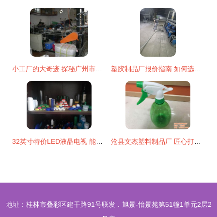
小工厂的大奇迹 探秘广州市花都区赤坭嘉兴塑料制品厂
塑胶制品厂报价指南 如何选择合适的塑料制品厂家
32英寸特价LED液晶电视 能型聚更适用于多场景应用价值探析
沧县文杰塑料制品厂 匠心打造绿色塑料制品，共赢可持续发展未来
地址：桂林市叠彩区建干路91号联发．旭景-怡景苑第51幢1单元2层2